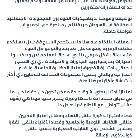
بالتزامن مع احتمالات أعلى للإفلات من العقاب وعدم تحقيق
عدالة للمتضررات/متضررين.
توصيفنا وفهمنا لديناميكيات القوة بين المجموعات الاجتماعية
المختلفة في السودان طريقتنا في مناصرة حق الجميع في
مواطنة كاملة.
المعنف البنتكلم عنه هنا ما بيستخدم السلاح فقط بل بيستخدم
سلطته الرمزية وتفوقه على ضحيته، ولأنو عوامل القوة
متسلسلة بشكل هرمي بتتبني سلطة المعتدي/ين وبيكسبوا
إمتيازات يمارسوا بيها التجاوزات والانتهاكات دي زي الإمتياز
الطبقي، امتيازة الذكورة، إمتياز المغايرة الجنسية، والقيم
القدراتية وبالتالي بتبقى المجموعات المخالفة للمعايير دي أكثر
هشاشة وأكثر تعرضا للعنف.
امتياز؟ امتياز يعني رشوة، حاجة ممكن تكون من حقك لكن لما
في سياق محدد إنت تاخدها وغيرك يتحرم منها فهنا هي رشوة
عشان تتواطئ مع النظام غير العادل دا.
قصاد امتياز الذكورة بنلقى النساء ومقابل امتياز الغيريين
حنلقى الأقليات النوعية والجنسية وقصاد الأغنياء بنلقى الفُقرا
ومقابل للشخص ذوي القابلية المعيارية جسديا بنلقى
ذوات\ذوي الإعاقة.