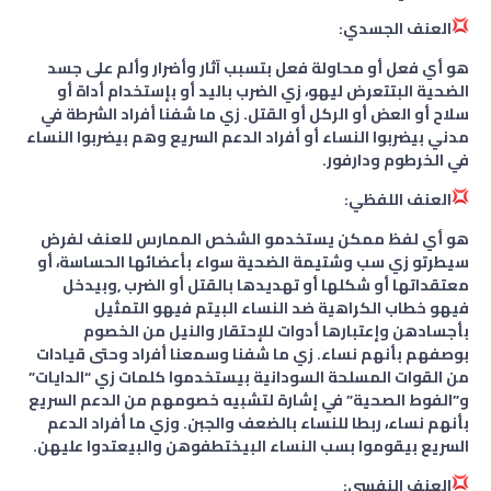
العنف الجسدي:
هو أي فعل أو محاولة فعل بتسبب آثار وأضرار وألم على جسد
الضحية البتتعرض ليهو، زي الضرب باليد أو بإستخدام أداة أو
سلاح أو العض أو الركل أو القتل. زي ما شفنا أفراد الشرطة في
مدني بيضربوا النساء أو أفراد الدعم السريع وهم بيضربوا النساء
في الخرطوم ودارفور.
العنف اللفظي:
هو أي لفظ ممكن يستخدمو الشخص الممارس للعنف لفرض
سيطرتو زي سب وشتيمة الضحية سواء بأعضائها الحساسة، أو
معتقداتها أو شكلها أو تهديدها بالقتل أو الضرب ,وبيدخل
فيهو خطاب الكراهية ضد النساء البيتم فيهو التمثيل
بأجسادهن وإعتبارها أدوات للإحتقار والنيل من الخصوم
بوصفهم بأنهم نساء. زي ما شفنا وسمعنا أفراد وحتى قيادات
من القوات المسلحة السودانية بيستخدموا كلمات زي “الدايات”
و”الفوط الصحية” في إشارة لتشبيه خصومهم من الدعم السريع
بأنهم نساء، ربطا للنساء بالضعف والجبن. وزي ما أفراد الدعم
السريع بيقوموا بسب النساء البيختطفوهن والبيعتدوا عليهن.
العنف النفسي: