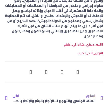
والنوع دا من العنف قد يحدث من الغرباء أو المقربين، وهو
سلوك إجرامي ومتكرر، من المراسلة أو المكالمات أو المضايقات
والملاحقة المستمرة. في أغلب الأحيان وإذا تم تجاهلو بيصل
للإختطاف أو التحرش والإعتداء الجنسي والقتل. قد تتم المطاردة
بشكل رسمي وممنهج من الدولة/الجيش/الدعم السريع أو من
قبل أفراد. زي ما بيتم اتهام ستات الشاي من قبل الأفراد
النظاميين وغير النظاميين وبالتالي إستهدافهن ومطاردتهن
ومضايقتهن.
#ليه_يعني_كان_لي_شنو
#نون_ضد_الحرب
السابق
التالي
العنف الجنسي والتهجير القسري
الإتجار بالبشر والإتجار بالجنس