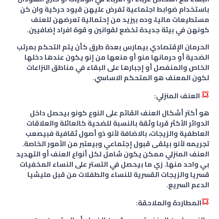
باستخدام ضوابط اجتماعية تفرض عليهن قيود حركية وان كن
مستطيعات ماليا، وده بيزيد من إحتمالية تعرضهن للعنف
كونهن في بيئة جديدة تخضع لقوانين و قوة افراد إضافيين.
الحرمان الإقتصادي بيمارس بعدة طرق كأن يتم التحكم بمرتب
الضحية أو حرمانها منو أو منعها من إنو يكون عندها دخلها
الخاص والمنفصل أو إجبارها على البقاء في مناطق النزاعات
لكون المعنف هو المتحكم الاساسي.
العنف المنزلي:
هو أكتر أشكال العنف القائم على النوع كونو بيحصل داخل
الدوائر الأكثر قربا وثقة بالنسبة للضحية كالعائلة والعلاقات
العاطفية والزيجات، بالاضافة لأنو ذو أصول ثقافية فبيصعب
تجريمه لأنو بيلقى قبول إجتماعي وبيعتبر من الأمور الخاصة.
العنف المنزلي ممكن يكون شامل لكل أنواع العنف أو التهديد
بي واحد منها. زي ما بيحصل في التستر على النساء المخفيات
قسريا والزيجات القسرية للنساء والطفلات من قبل مليشيا
الدعم السريع.
المطاردة والملاحقة: