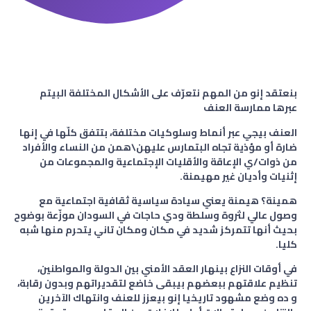
بنعتقد إنو من المهم نتعرّف على الأشكال المختلفة البيتم
عبرها ممارسة العنف
العنف بيجي عبر أنماط وسلوكيات مختلفة، بتتفق كلّها في إنها
ضارة أو مؤذية تجاه البتمارس عليهن\همن من النساء والأفراد
من ذوات/ي الإعاقة والأقليات الإجتماعية والمجموعات من
إثنيات وأديان غير مهيمنة.
همينة؟ هيمنة يعني سيادة سياسية ثقافية اجتماعية مع
وصول عالي لثروة وسلطة ودي حاجات في السودان موزّعة بوضوح
بحيث أنها تتمركز شديد في مكان ومكان تاني يتحرم منها شبه
كليا.
في أوقات النزاع بينهار العقد الأمني بين الدولة والمواطنين،
تنظيم علاقتهم ببعضهم بيبقى خاضع لتقديراتهم وبدون رقابة،
و ده وضع مشهود تاريخيا إنو بيعزز للعنف وانتهاك الآخرين