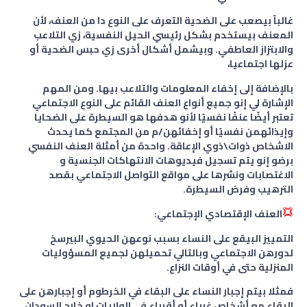
غالباً بيصعب على الضحية التعرف على النوع دا من العنف، لأن
المعنف بيستخدم بشكل رئيسي الحيل النفسية، زي التلاعب
والابتزاز العاطفي. وبيشمل أشكال أخرى زي حبس الضحية أو
عزلها اجتماعيا،
بالإضافة إلى إخفاء المعلومات والتلاعب بيها. ومن المهم
الإشارة لي إنو جميع أنواع العنف القائم على النوع الاجتماعي
تعتبر أيضًا عنفًا نفسيًا لأنو هدفها هو السيطرة على الضحايا
وإيذائهمن نفسيًا أو إخفائهن/م من المجتمع كما يحدث
الاشخاص ذوات\ذوي الإعاقة. واحدة من أمثلة العنف النفسي
برضو إنو يتم تسجيل فيديوهات الانتهاكات الجنسية و
الاغتصابات ونشرها على مواقع التواصل الاجتماعي بقصد
الترهيب وفرض السيطرة.
العنف الإقتصادي الإجتماعي:
التمييز البيقع على النساء بسبب نوعهن الحيوي البيرسخ
لدورهن الاجتماعي وبالتالي تحميلهن لجميع المسؤوليات
المنزلية حتى في أوقات النزاع.
فمثلا بيتم إجبار النساء على البقاء في الخرطوم أو إجبارهن على
البقاء مع أشخاص غرباء أو أقرباء في الولايات او خارج السودان