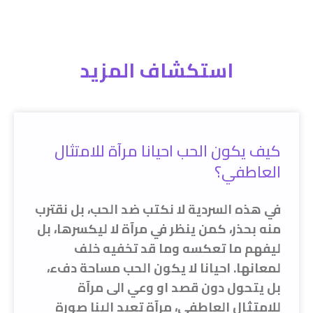
استكشاف المزيد
كيف يكون الحب احيانا مرآة للامتثال
العاطفي؟
في هذه السردية لا نكتب ضد الحب، بل نقترب
منه بحذر، كمن ينظر في مرآة لا ليكسرها، بل
ليفهم ما تعكسه وما قد تخفيه خلف
لمعانها. احيانا لا يكون الحب مساحة دفء،
بل يتحول دون قصد او وعي الى مرآة
للامتثال العاطفي، مرآة تعيد الينا صورة