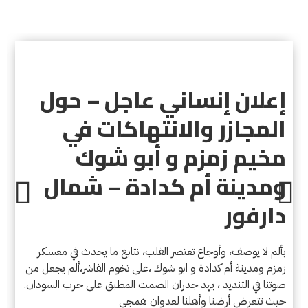
إعلان إنساني عاجل – حول
المجازر والانتهاكات في
مخيم زمزم و أبو شوك
ومدينة أم كدادة – شمال
دارفور
بألم لا يوصف، وأوجاع تعتصر القلب، نتابع ما يحدث في معسكر
زمزم ومدينة أم كدادة و ابو شوك ،على تخوم الفاشر،ألم يجعل من
صوتنا في التنديد ، يهد جدران الصمت المطبق على حرب السودان.
حيث تتعرض أرضنا وأهلنا لعدوان همجي