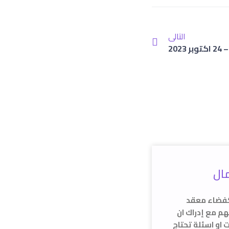
التالي
202
مال
كفضاء معقد
م مع إدراك ان
 او اسئلة تحتاج