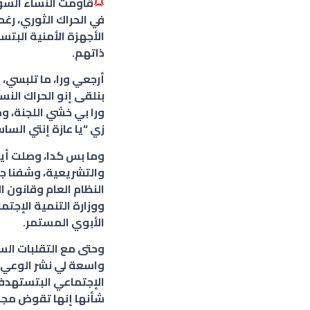
قاومت النساء السود
في الحراك الثوري، رغ
الأجهزة الأمنية البتس
ذاتهم.
أرجعي ورا، ما تلبسي، م
بنلقى إنو الحراك ال
ورا بي خشي اللجنة، 
زي “يا عازة إنتي ال
وما بس كدا، وصلت أيا
والتشريعية، وشفنا جه
النظام العام وقانون
ووزارة التنمية الإجت
الأبوي المستمر.
وحتى مع التقلبات الس
واسعة لي نشر الوعي ب
الإجتماعي البتستهدف 
شأنها إنها تقوض مجهو