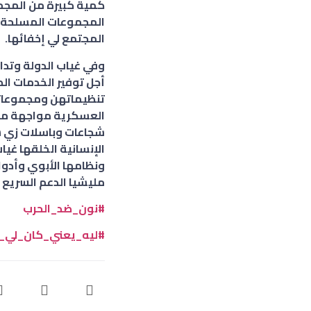
كمية كبيرة من المجمو
المجموعات المسلحة، 
المجتمع لي إخفائها.
وفي غياب الدولة وت
أجل توفير الخدمات ال
تنظيماتهن ومجموعاته
العسكرية مواجهة مبا
شجاعات وباسلات زي س
الإنسانية الخلقها غي
ونظامها الأبوي وأدوا
مليشيا الدعم السريع 
#نون_ضد_الحرب
#ليه_يعني_كان_لي_