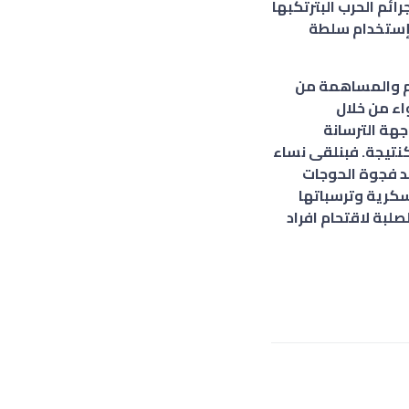
ئم الحرب البترتكبها
وإستخدام سلطة
م والمساهمة من
اء من خلال
هة الترسانة
نتيجة. فبنلقى نساء
د فجوة الحوجات
سكرية وترسباتها
لبة لاقتحام افراد