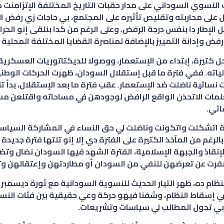
 النسوي السوداني على مدار حقبات التاريخ المختلفة الإتزامنت د
على محاربته وتقليص تأثيره على المجتمع، بي حاجات زي رفض ا
ل الإطار دا بنفس درجة الرفض. وعلى الرغم من كدا بنلقى إنو الح
رفض وإدانة التمييز بالإضافة لمناصرة القضايا المختلفة المحلية 
حل كتيرة، إبتداء من الإستعمار، ووصولا للديكتاتوريات العسكرية
ياته. ففي فترة ما قبل إستقلال السودان، ظهرت الحركات الوطني
سائية ناضلت ضد الإستعمار. عقب فترة ما بعد الإستقلال، بدأ ت
مات الاتحدَن الواقع الرافض لوجودهن في مساحاته واقتلعن مسا
ائي.
 اتشكلت واتكونت وناضلت لي حق النساء في المشاركة السياسي
لرغم من المآخذ الكتيرة على الفترة دي إلا إنو تلتها فترة جديدة 
إنقاذ والجبهة الإسلامية، الفترة الشهد فيها السودان نضال وتض
فرت عن تعرضهن للنفي من السودان أو مطاردتهن وإعتقالهن 
في إسقاط النظام، وشفنا فيهو حركة وعي حقيقية بين فئات النس
 بي تحول المطالب لي سياسات وتشريعات.