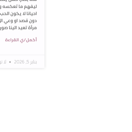
ليفهم ما تعكسه وم
احيانا لا يكون الح
دون قصد او وعي الى
مرآة تعيد الينا صورة
أكمل/ي القراءة
يناير 5, 2026
لا ت