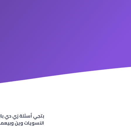
بتجي أسئلة زي دي بالت
النسويات وين وبيعمل