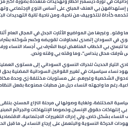
انيات في ثورة ديسمبر أخطار وتهديدات متعددة بصورة أكبر من
م إستهدافهن بي العنف المبني على أساس النوع الإجتماعي وته
تخدمه كأداة للتخوييف من ناحية، ومن ناحية تانية التهديدات البت
ا وقتو.. وغيرها من المواضيع الأثارت الجدل في المجال العام أثنا
نسوي في السودان إتصدى لمحاولات تقويضه وكسر شوكته بشرا
وما تلبسي بي الخطاب المناهض لربط الشرف بي أجساد النساء و
ساس شرفك محال ينداس”، وما وقته بي وقته ونص.
دي التيار الحديث للحراك النسوي السوداني إلى مستوى العملي
ود نساء سياسيات في تغيير القوانين السودانية المضنية بحق ا
 الاحوال الشخصية وغيرهم، على مستويات مختلفة زي وحدة مكاف
ماعية، رغم ما واجهته النساء ديل من مطبات مصنوعة بفعل النظام
ياسية المختلفة، ولغاية وصولها لي مرحلة النزاع المسلح، بنل
ي إنتهاكات حقوق الإنسان وخصوصا الإنتهاكات والجرائم المبني
النساء بشكل خاص، ولي إدراك التغييرات الاجتماعية، الاقتصادي
دات الحركة النسوية والبتعمل على إرجاع النساء لي ما قبل الح