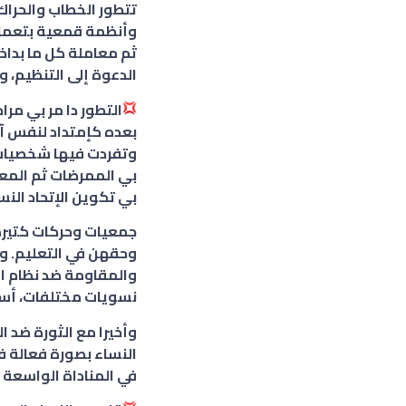
تتطور الخطاب والحراك
وأنظمة قمعية بتعمل 
ثم معاملة كل ما بداخ
الدعوة إلى التنظيم، و
التطور دا مر بي مرا
بعده كإمتداد لنفس آل
وتفردت فيها شخصيات ن
بي الممرضات ثم المعل
بي تكوين الإتحاد النس
جمعيات وحركات كتيرة
وحقهن في التعليم. وبا
والمقاومة ضد نظام ال
نسويات مختلفات، أس
النساء بصورة فعالة 
في المناداة الواسعة