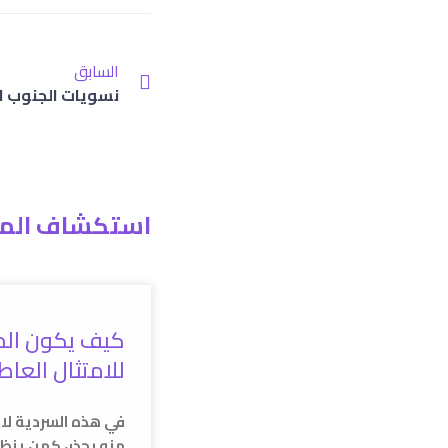
السابق
نسويات الجنوب ا
استكشاف المز
كيف يكون الحب
للامتثال العا
في هذه السردية لا 
منه بحذر، كمن ينظر