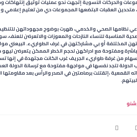
عات والحركات النسوية إتجهت نحو عمليات توثيق إنتهاكات وجرا
متحدين العقبات البتضعها المجموعات دي من تعتيم إعلامي 
داعي نظامها الصحي والخدمي، ظهرت بوضوح مجهوداتهن للتنظي
صحية المناسبة للنساء النازحات والمعوزات والاتعرضن للعنف، سو
ن المختلفة أو بي مشاركتهن في غرف الطواريء. البيعني مواج
شرة ومفتوحة مع ادراكهن لحجم الخطر الممكن يتعرضن ليهو ك
هام من غرفة طواريء الجريف غرب الكانت مجتهدة في إنها تس
اب الدولة لتجد نفسها في مواجهة مفتوحة مع ترسانة الدولة الع
ته القمعية ،إتقتلت برصاصتين في الصدر والرأس بعد مقاومتها الص
لبيتهم.
شنو