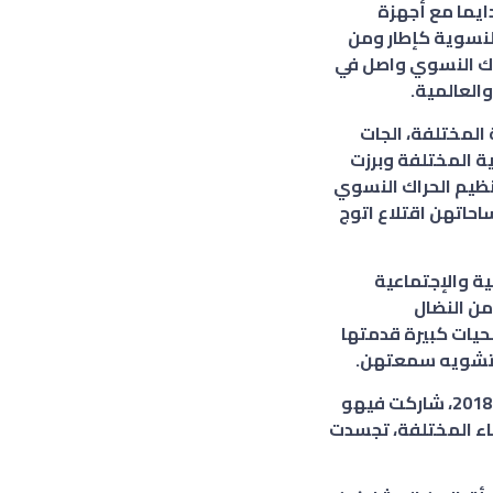
ايما مع أجهزة
لنسوية كإطار ومن
راك النسوي واصل في
والعالمية.
 المختلفة، الجات
ة المختلفة وبرزت
نظيم الحراك النسوي
حاتهن اقتلاع اتوج
ة والإجتماعية
من النضال
حيات كبيرة قدمتها
وتشويه سمعتهن.
وأخيرا مع الثورة ضد النظام ده، ظهر التيار الحديث للنسوية السودانية مع ثورة ديسمبر 2018، شاركت فيهو
اء المختلفة، تجسدت