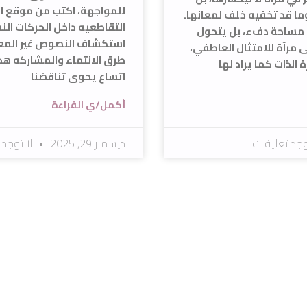
للمواجهة، اكتب من موقع ا
ا قد تخفيه خلف لمعانها.
التقاطعيه داخل الحركات ال
ب مساحة دفء، بل يتحول
استكشاف النصوص غير المع
 مرآة للامتثال العاطفي،
طرق الانتماء والمشاركه هذا
 الذات كما يراد لها
اتساع يحوى تناقضنا
أكمل/ي القراءة
وجد تعليقات
ديسمبر 29, 2025
لا توجد 