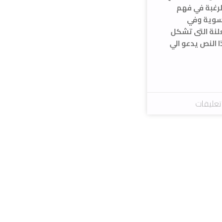
لرغبة في فهم
نسوية وفي
لنة التى تشكل
 النص يدعو الي
تعليقات