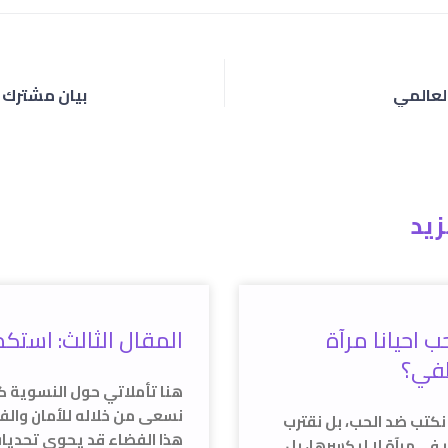
لعالمي
بيان مشترك – 24 اكتوبر 3
يد
 احيانا مرآة
المقال الثالث: استك
طفي؟
هنا تأملاتي حول النسوية 
نسعى من خلاله للأمان والفه
نكتب ضد الحب، بل نقترب
هذا الفضاء قد يحوى تحديات
 في مرآة لا ليكسرها، بل