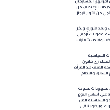
 أقرانهن المشاركين
ديدات الإغتصاب من
جي من الثوار الرجال
ء وبعد الثورة، ولكن
سة. فقوبلت أرجعي
رفضت وفندت شعارات
ات السياسية
لنساء زي قانون
حة العنف ضد المرأة
 السابق والنظام
قى مجهودات نسوية
ة على أساس النوع
ة والسياسية المن
راك. وبرضو بنلقى