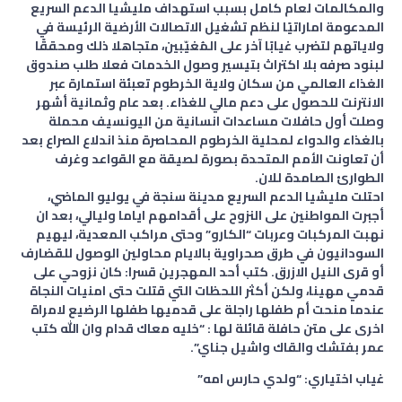
والمكالمات لعام كامل بسبب استهداف مليشيا الدعم السريع
المدعومة اماراتيًا لنظم تشغيل الاتصالات الأرضية الرئيسة في
ولاياتهم لتضرب غيابًا آخر على المُغيّبين، متجاهلا ذلك ومحققًا
لبنود صرفه بلا اكتراث بتيسير وصول الخدمات فعلا طلب صندوق
الغذاء العالمي من سكان ولاية الخرطوم تعبئة استمارة عبر
الانترنت للحصول على دعم مالي للغذاء. بعد عام وثمانية أشهر
وصلت أول حافلات مساعدات انسانية من اليونسيف محملة
بالغذاء والدواء لمحلية الخرطوم المحاصرة منذ اندلاع الصراع بعد
أن تعاونت الأمم المتحدة بصورة لصيقة مع القواعد وغرف
الطوارئ الصامدة للان.
احتلت مليشيا الدعم السريع مدينة سنجة في يوليو الماضي،
أجبرت المواطنين على النزوح على أقدامهم اياما وليالي، بعد ان
نهبت المركبات وعربات “الكارو” وحتى مراكب المعدية، ليهيم
السودانيون في طرق صحراوية بالايام محاولين الوصول للقضارف
أو قرى النيل الازرق. كتب أحد المهجرين قسرا: كان نزوحي على
قدمي مهينا، ولكن أكثر اللحظات التي قتلت حتى امنيات النجاة
عندما منحت أم طفلها راجلة على قدميها طفلها الرضيع لامراة
اخرى على متن حافلة قائلة لها : “خليه معاك قدام وان الله كتب
عمر بفتشك والقاك واشيل جناي”.
غياب اختياري: “ولدي حارس امه”