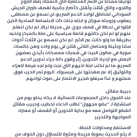
توثيقا مشاعا عن الأسر المحاصرة التي لاتمتلك رفاه النزوح
واللجوء والتي قُتلت وتُقتل كأضرار جانبية لقصف طيران الجيش
السوداني لمناطق تواجد الدعم السريع، لن نسمع عن مصطفى
يعقوب وزوجته سوزان و ابنته جنات ذات الابتسامة الساحرة الذين
قتلوا في لحظة في قصف جوي على مدينة نيالا, لم نكن لنعلم
عنهم لو لم تكن خالتهم فاعلة سياسية على صلة بالمركز ونخبه
بطريقة ما ولو كانت عبر الاثير. لم نكن لنسمع عن الثلاث أخوات
ستنا وبثينة ومحاسن اللاتي قتلن في يوم واحد وهن جالسات
سوية في صالون البيت في شمبات ممسكات بأيدي بعضهن
البعض مع ازدياد التدوين، إثر وقوع دانة جراء تدوين الدعم
السريع، ما لم تكتب ابنة اخيهم التي نجت ولم تجد فرصة للعزاء
والتوثيق إلا عبر صفحتها على فيسبوك. اليوم تمر الحرب فوق
صمتهم و غدًا سيعلو ضجيج الانتصار على صوت نواحهم.
حبيبة مقاتل:
عند التجول داخل المجموعات النسائية، لا يكاد يخلو يوم من
استشارة لـ “عضو مجهول” تطلب الدعاء لخطيب وحبيب مقاتل
انقطع التواصل معه مع بداية التدوين أو القصف أو معارك
المواجهة والتحرير.
الاستنفار ومحاولات النجاة:
لا يتم الحديث بصورة مريحة ومثيرة للتساؤل دون الخوف من