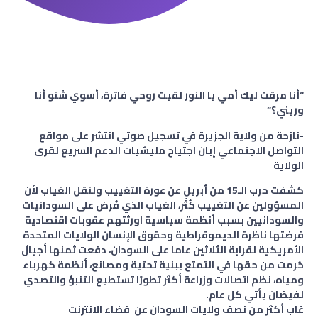
“أنا مرقت ليك أمي يا النور لقيت روحي فاترة، أسوي شنو أنا
وريني؟”
-نازحة من ولاية الجزيرة في تسجيل صوتي انتشر على مواقع
التواصل الاجتماعي إبان اجتياح مليشيات الدعم السريع لقرى
الولاية
كشفت حرب الـ15 من أبريل عن عورة التغييب ولنقل الغياب لأن
المسؤولين عن التغييب كُثُر، الغياب الذي فُرض على السودانيات
والسودانيين بسبب أنظمة سياسية اورثتهم عقوبات اقتصادية
فرضتها ناظرة الديموقراطية وحقوق الإنسان الولايات المتحدة
الأمريكية لقرابة الثلاثين عاما على السودان، دفعت ثمنها أجيالٌ
حُرمت من حقها في التمتع ببنية تحتية ومصانع، أنظمة كهرباء
ومياه، نظم اتصالات وزراعة أكثر تطورًا تستطيع التنبؤ والتصدي
لفيضان يأتي كل عام.
غاب أكثر من نصف ولايات السودان عن فضاء الانترنت