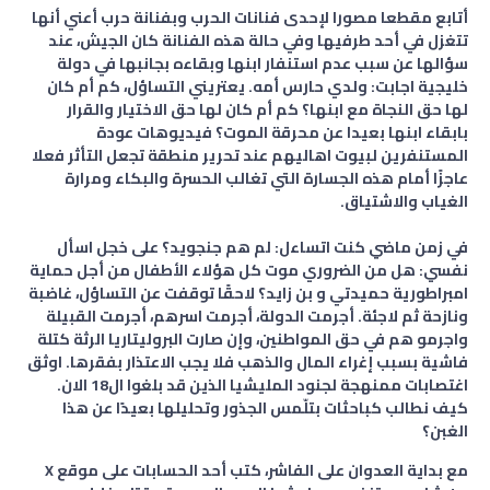
أتابع مقطعا مصورا لإحدى فنانات الحرب وبفنانة حرب أعني أنها
تتغزل في أحد طرفيها وفي حالة هذه الفنانة كان الجيش، عند
سؤالها عن سبب عدم استنفار ابنها وبقاءه بجانبها في دولة
خليجية اجابت: ولدي حارس أمه. يعتريني التساؤل، كم أم كان
لها حق النجاة مع ابنها؟ كم أم كان لها حق الاختيار والقرار
بابقاء ابنها بعيدا عن محرقة الموت؟ فيديوهات عودة
المستنفرين لبيوت اهاليهم عند تحرير منطقة تجعل التأثر فعلا
عاجزًا أمام هذه الجسارة التي تغالب الحسرة والبكاء ومرارة
الغياب والاشتياق.
في زمن ماضي كنت اتساءل: لم هم جنجويد؟ على خجل اسأل
نفسي: هل من الضروري موت كل هؤلاء الأطفال من أجل حماية
امبراطورية حميدتي و بن زايد؟ لاحقًا توقفت عن التساؤل، غاضبة
ونازحة ثم لاجئة. أجرمت الدولة، أجرمت اسرهم، أجرمت القبيلة
واجرمو هم في حق المواطنين، وإن صارت البروليتاريا الرثة كتلة
فاشية بسبب إغراء المال والذهب فلا يجب الاعتذار بفقرها. اوثق
اغتصابات ممنهجة لجنود المليشيا الذين قد بلغوا ال18 الان.
كيف نطالب كباحثات بتلّمس الجذور وتحليلها بعيدًا عن هذا
الغبن؟
مع بداية العدوان على الفاشر، كتب أحد الحسابات على موقع X