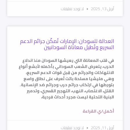
أبريل 13, 2025
لا توجد تعليقات
العدالة للسودان: الإمارات تُمكّن جرائم الدعم
السريع وتُطيل معاناة السودانيين
في قلب المعاناة التي يعيشها السودان منذ اندلاع
الحرب، يتعرض الشعب السوداني بأكمله لأبشع أنواع
الانتهاكات والجرائم من قِبل قوات الدعم السريع،
وهي مليشيا مسلحة باتت تُعرف على نطاق واسع
بتورطها في ارتكاب جرائم حرب وجرائم ضد الإنسانية.
القتل، الاغتصاب، النهب، التهجير القسري، وتدمير
البنية التحتية ليست مجرد أحداث فردية،
أكمل/ي القراءة
أبريل 11, 2025
لا توجد تعليقات