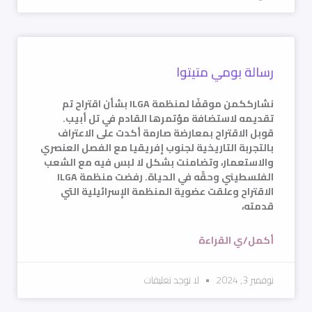
رسالة بومي متيتوا
نشارككمن موقفًا لمنظمة ILGA بشأن اقتراح تم
تقديمه لاستضافة مؤتمرها القادم في تل أبيب.
قوبل الاقتراح بمعارضة صارمة أكدت على الاعتراف
بالتجربة التاريخية لجنوب إفريقيا مع الفصل العنصري
والاستعمار، وتضامنت بشكل لا لبس فيه مع الشعب
الفلسطيني وحقّه في الحياة. رفضت منظمة ILGA
الاقتراح وعلقت عضوية المنظمة الإسرائيلية التي
قدمته،
أكمل/ي القراءة
نوفمبر 3, 2024
لا توجد تعليقات