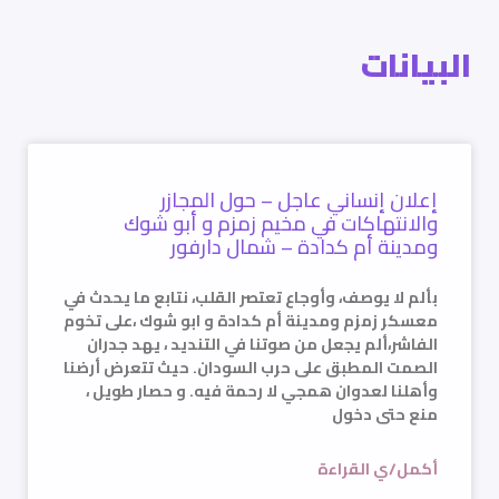
البيانات
إعلان إنساني عاجل – حول المجازر
والانتهاكات في مخيم زمزم و أبو شوك
ومدينة أم كدادة – شمال دارفور
بألم لا يوصف، وأوجاع تعتصر القلب، نتابع ما يحدث في
معسكر زمزم ومدينة أم كدادة و ابو شوك ،على تخوم
الفاشر،ألم يجعل من صوتنا في التنديد ، يهد جدران
الصمت المطبق على حرب السودان. حيث تتعرض أرضنا
وأهلنا لعدوان همجي لا رحمة فيه. و حصار طويل ،
منع حتى دخول
أكمل/ي القراءة